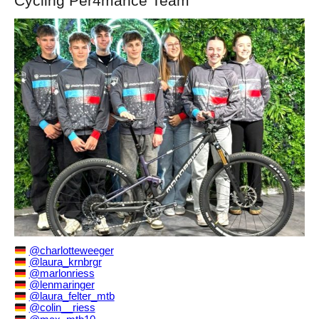
Cycling Per4mance Team
@charlotteweeger
@laura_krnbrgr
@marlonriess
@lenmaringer
@laura_felter_mtb
@colin__riess