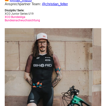
@max_mtb10
Ansprechpartner Team:
@christian_felter
Disziplin/ Serie:
XCO Junior Series U19
XCO Bundesliga
Bundesnachwuchssichtung