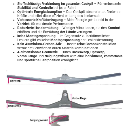
Stoffschlüssige Verbindung im gesamten Cockpit
– Für verbesserte
Stabilität und Kontrolle
bei jeder Fahrt.
Optimierte Energieabsorption
– Das Cockpit absorbiert auftretende
Kräfte und leitet diese effizient entlang des Lenkers ab.
Verbesserte Kraftübertragung
– Mehr Energie geht direkt in den
Vortrieb
, für maximale Performance.
Reduzierte Handermüdung
– Weniger Vibrationen, die den
Komfort
erhöhen und die
Ermüdung der Hände
verringern.
keine Montagespannung
– Im Gegensatz zu herkömmlichen
Lenkern gibt es keine
Montagespannung
der Lenkerklemmung.
Kein Aluminium-Carbon-Mix
– Unsere
reine Carbonkonstruktion
vermeidet Schwächen durch Materialkombinationen.
4-dimensionale Geometrie
– Durch
Backsweep
,
Upsweep
,
Vorbaulänge
und
Neigungswinkel
wird eine
individuelle, komfortable
und sportliche Fahrposition ermöglicht.